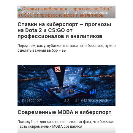
Киберспорт
0
1 759 просмотров
Ставки на киберспорт – прогнозы
на Dota 2 и CS:GO от
профессионалов и аналитиков
Перед тем, как углубиться в ставки на киберспорт, нужно
сделать важный выбор – вы
Киберспорт
0
1 942 просмотров
Современные MOBA и киберспорт
Пожалуй, ни для кого не является тот факт, что большая
часть современных MOBA создаются