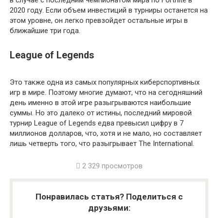
в случае с последним чемпионатом мира по Fortnite в
2020 году. Если объем инвестиций в турниры останется на
этом уровне, он легко превзойдет остальные игры в
ближайшие три года.
League of Legends
Это также одна из самых популярных киберспортивных
игр в мире. Поэтому многие думают, что на сегодняшний
день именно в этой игре разыгрываются наибольшие
суммы. Но это далеко от истины, последний мировой
турнир League of Legends едва превысил цифру в 7
миллионов долларов, что, хотя и не мало, но составляет
лишь четверть того, что разыгрывает The International.
2 329 просмотров
Понравилась статья? Поделиться с
друзьями: