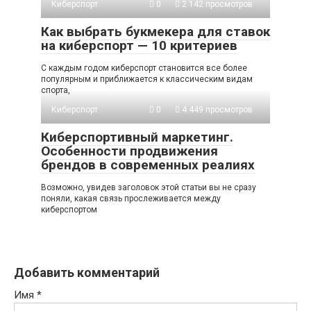
Киберспорт
0
2 142 просмотров
Как выбрать букмекера для ставок
на киберспорт — 10 критериев
С каждым годом киберспорт становится все более
популярным и приближается к классическим видам
спорта,
Киберспорт
0
4 449 просмотров
Киберспортивный маркетинг.
Особенности продвижения
брендов в современных реалиях
Возможно, увидев заголовок этой статьи вы не сразу
поняли, какая связь прослеживается между
киберспортом
Добавить комментарий
Имя
*