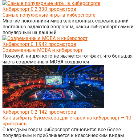
Киберспорт
0
2 330 просмотров
Самые популярные игры в киберспорте
Многие поклонники мира электронных соревнований
постоянно задаются вопросом, какой киберспорт самый
популярный на данный
Киберспорт
0
1 942 просмотров
Современные MOBA и киберспорт
Пожалуй, ни для кого не является тот факт, что большая
часть современных MOBA создаются
Киберспорт
0
2 142 просмотров
Как выбрать букмекера для ставок на киберспорт — 10
критериев
С каждым годом киберспорт становится все более
популярным и приближается к классическим видам