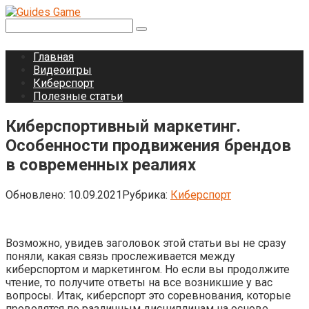
Перейти
к
Поиск:
контенту
Главная
Видеоигры
Киберспорт
Полезные статьи
Киберспортивный маркетинг.
Особенности продвижения брендов
в современных реалиях
Обновлено:
10.09.2021
Рубрика:
Киберспорт
Возможно, увидев заголовок этой статьи вы не сразу
поняли, какая связь прослеживается между
киберспортом и маркетингом. Но если вы продолжите
чтение, то получите ответы на все возникшие у вас
вопросы. Итак, киберспорт это соревнования, которые
проводятся по различным дисциплинам на основе