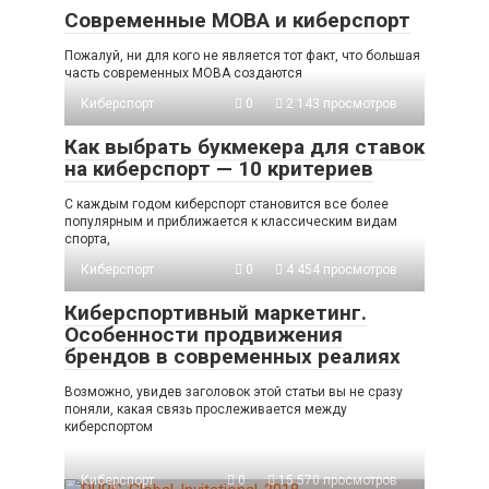
Современные MOBA и киберспорт
Пожалуй, ни для кого не является тот факт, что большая
часть современных MOBA создаются
Киберспорт
0
2 143 просмотров
Как выбрать букмекера для ставок
на киберспорт — 10 критериев
С каждым годом киберспорт становится все более
популярным и приближается к классическим видам
спорта,
Киберспорт
0
4 454 просмотров
Киберспортивный маркетинг.
Особенности продвижения
брендов в современных реалиях
Возможно, увидев заголовок этой статьи вы не сразу
поняли, какая связь прослеживается между
киберспортом
Киберспорт
0
15 570 просмотров