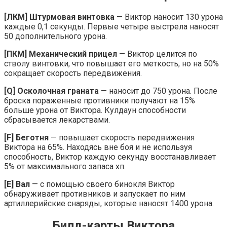
[ЛКМ] Штурмовая винтовка
— Виктор наносит 130 урона
каждые 0,1 секунды. Первые четыре выстрела наносят
50 дополнительного урона.
[ПКМ] Механический прицел
— Виктор целится по
стволу винтовки, что повышает его меткость, но на 50%
сокращает скорость передвижения.
[Q] Осколочная граната
— наносит до 750 урона. После
броска пораженные противники получают на 15%
больше урона от Виктора. Кулдаун способности
сбрасывается лекарствами.
[F] Беготня
— повышает скорость передвижения
Виктора на 65%. Находясь вне боя и не используя
способность, Виктор каждую секунду восстанавливает
5% от максимального запаса хп.
[E] Вал
— с помощью своего бинокля Виктор
обнаруживает противников и запускает по ним
артиллерийские снаряды, которые наносят 1400 урона.
Билд-карты Виктора