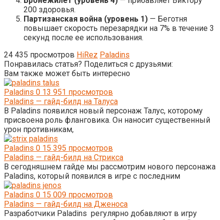
Бронежилет (уровень 4)
— прибавляет Виктору
200 здоровья.
Партизанская война (уровень 1)
— Беготня
повышает скорость перезарядки на 7% в течение 3
секунд после ее использования.
24 435 просмотров
HiRez
Paladins
Понравилась статья? Поделиться с друзьями:
Вам также может быть интересно
Paladins
0
13 951 просмотров
Paladins — гайд-билд на Талуса
В Paladins появился новый персонаж Талус, которому
присвоена роль фланговика. Он наносит существенный
урон противникам,
Paladins
0
15 395 просмотров
Paladins — гайд-билд на Стрикса
В сегодняшнем гайде мы рассмотрим нового персонажа
Paladins, который появился в игре с последним
Paladins
0
15 009 просмотров
Paladins — гайд-билд на Дженоса
Разработчики Paladins регулярно добавляют в игру