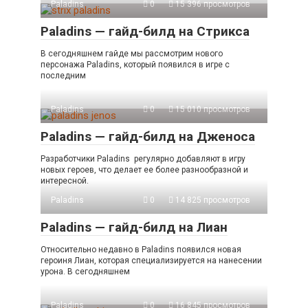
Paladins
0
15 396 просмотров
Paladins — гайд-билд на Стрикса
В сегодняшнем гайде мы рассмотрим нового
персонажа Paladins, который появился в игре с
последним
Paladins
0
15 010 просмотров
Paladins — гайд-билд на Дженоса
Разработчики Paladins регулярно добавляют в игру
новых героев, что делает ее более разнообразной и
интересной.
Paladins
0
14 825 просмотров
Paladins — гайд-билд на Лиан
Относительно недавно в Paladins появился новая
героиня Лиан, которая специализируется на нанесении
урона. В сегодняшнем
Paladins
0
16 845 просмотров