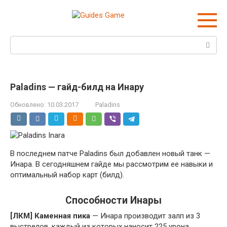
Перейти
к
контенту
Поиск:
Paladins — гайд-билд на Инару
Обновлено:
10.03.2017
Paladins
В последнем патче Paladins был добавлен новый танк —
Инара. В сегодняшнем гайде мы рассмотрим ее навыки и
оптимальный набор карт (билд).
Способности Инары
[ЛКМ] Каменная пика
— Инара производит залп из 3
выстрелов, каждый из которых наносит 225 урона.