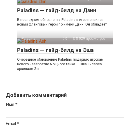
Paladins — гайд-билд на Дзин
В последнем обновлении Paladins в игре появился
новый фланговый герой по имени Дзин. Он обладает
Paladins
0
8 029 просмотров
Paladins — гайд-билд на Эша
Очередное обновление Paladins подарило игрокам
нового невероятно мощного танка — Эша. В своем
арсенале Эш
Добавить комментарий
Имя
*
Email
*