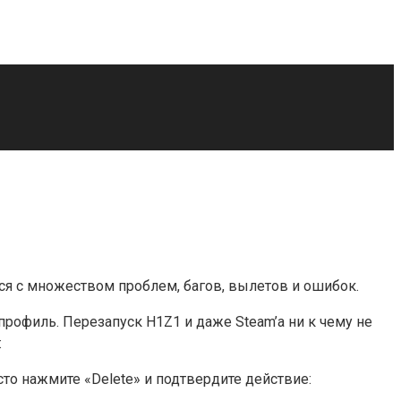
ются с множеством проблем, багов, вылетов и ошибок.
профиль. Перезапуск H1Z1 и даже Steam’а ни к чему не
:
сто нажмите «Delete» и подтвердите действие: