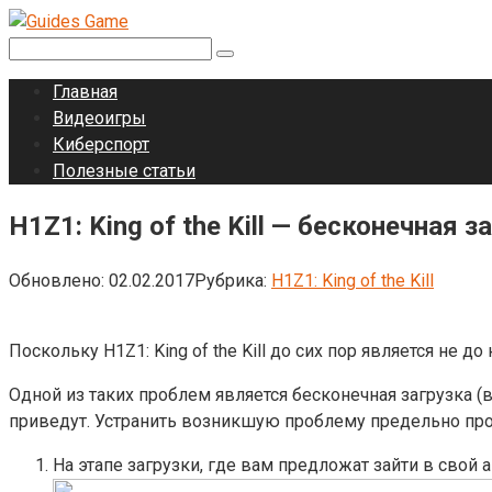
Перейти
к
Поиск:
контенту
Главная
Видеоигры
Киберспорт
Полезные статьи
H1Z1: King of the Kill — бесконечная 
Обновлено:
02.02.2017
Рубрика:
H1Z1: King of the Kill
Поскольку H1Z1: King of the Kill до сих пор является не
Одной из таких проблем является бесконечная загрузка (
приведут. Устранить возникшую проблему предельно про
На этапе загрузки, где вам предложат зайти в свой 