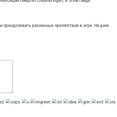
иносящая смерть» (Deathbringer). В этом гайде
 преодолевать различные препятствия в игре. На днях