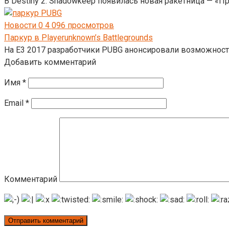
В Destiny 2: Shadowkeep появилась новая ракетница — «Пр
Новости
0
4 096 просмотров
Паркур в Playerunknown’s Battlegrounds
На E3 2017 разработчики PUBG анонсировали возможности
Добавить комментарий
Имя
*
Email
*
Комментарий