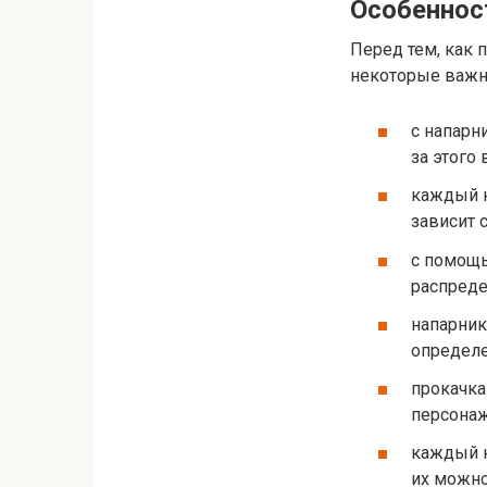
Особенност
Перед тем, как 
некоторые важны
с напарн
за этого
каждый н
зависит 
с помощь
распреде
напарник
определ
прокачка
персонаж
каждый к
их можно