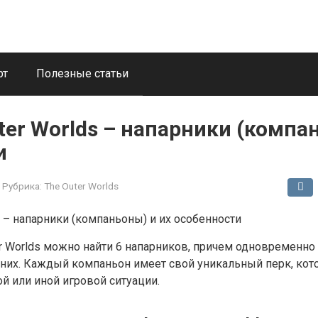
рт
Полезные статьи
ter Worlds – напарники (компа
и
Рубрика:
The Outer Worlds
er Worlds можно найти 6 напарников, причем одновременно
 них. Каждый компаньон имеет свой уникальный перк, кот
ой или иной игровой ситуации.