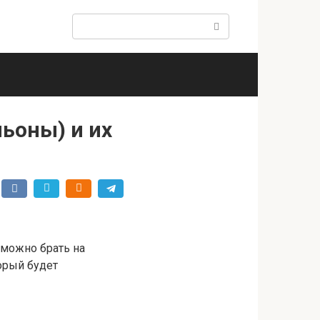
Поиск:
ньоны) и их
 можно брать на
орый будет