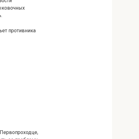
зости
тыковочных
.
ьет противника
 Первопроходце,