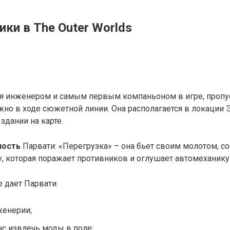
ики в The Outer Worlds
ся инженером и самым первым компаньоном в игре, пропу
но в ходе сюжетной линии. Она располагается в локации 
дании на карте.
ность
Парвати: «Перегрузка» – она бьет своим молотом, с
 которая поражает противников и оглушает автомеханику
е дает Парвати:
женерии;
с извлечь моды в поле;