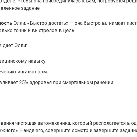
тделе. Чтобы она присоединилась к вам, потребуется реш
еленное задание.
ность
Элли: «Быстро достать» — она быстро вынимает пист
олько точный выстрелов в цель.
е дает Элли:
дицинскому навыку;
ечению ингалятором;
вливает 25% здоровья при смертельном ранении.
ання чистящая автомеханика, который располагается в од
жного». Найдя его, совершите осмотр и завершите задани