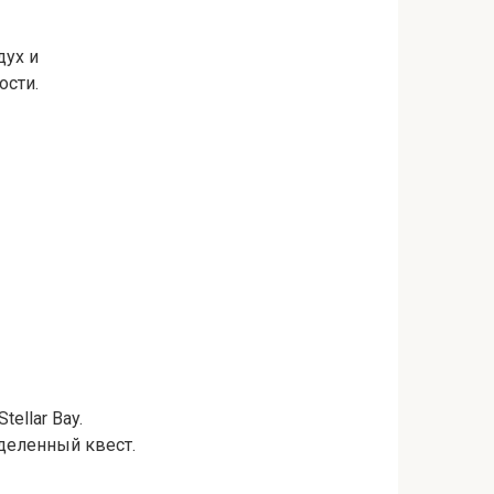
дух и
ости.
ellar Bay.
деленный квест.