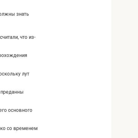
должны знать
читали, что из-
прохождения
оскольку лут
ь преданны
его основного
ако со временем