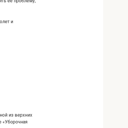
ить ее проблему,
олет и
ной из верхних
е «Уборочная