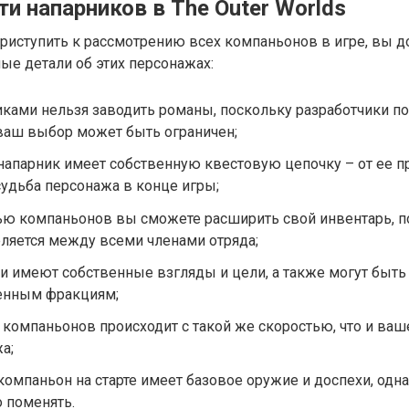
и напарников в The Outer Worlds
приступить к рассмотрению всех компаньонов в игре, вы 
е детали об этих персонажах:
иками нельзя заводить романы, поскольку разработчики пос
 ваш выбор может быть ограничен;
апарник имеет собственную квестовую цепочку – от ее 
судьба персонажа в конце игры;
ю компаньонов вы сможете расширить свой инвентарь, п
ляется между всеми членами отряда;
и имеют собственные взгляды и цели, а также могут быт
енным фракциям;
 компаньонов происходит с такой же скоростью, что и ваш
а;
омпаньон на старте имеет базовое оружие и доспехи, одн
 поменять.