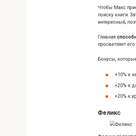
Чтобы Макс прис
поиску книги. З
интересный, поэ
Главная
способ
просветляет его
Бонусы, которые
+10% к н
+20% к д
+20% к у
Феликс