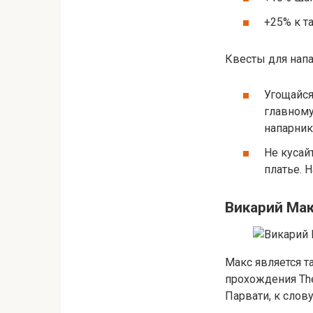
+25% к т
Квесты для напа
Угощайся
главному
напарник
Не кусай
платье. 
Викарий Ма
Макс является т
прохождения The
Парвати, к слову