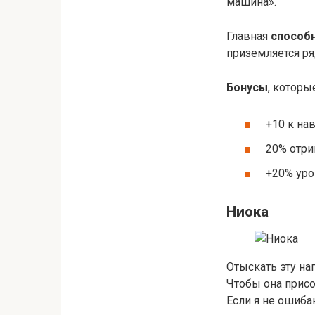
машина».
Главная
способ
приземляется ря
Бонусы
, которы
+10 к на
20% отри
+20% уро
Ниока
Отыскать эту нап
Чтобы она присо
Если я не ошиба