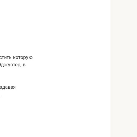
стить которую
Эджуотер, в
оздавая
.