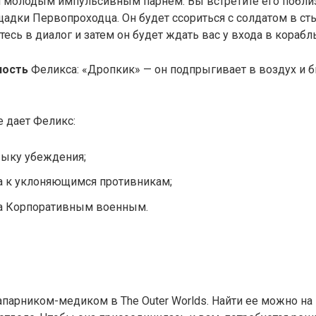
я молодым импульсивным парнем. Вы встретите его побли
адки Первопроходца. Он будет ссориться с солдатом в с
есь в диалог и затем он будет ждать вас у входа в корабль
ность
Феликса: «Дропкик» — он подпрыгивает в воздух и б
е дает Феликс:
выку убеждения;
а к уклоняющимся противникам;
а Корпоративным военным.
апарником-медиком в The Outer Worlds. Найти ее можно на