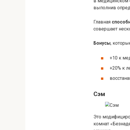
в медицинском о
выполнив опред
Главная
способ
совершает неск
Бонусы
, которы
+10 к ме
+20% к л
восстана
Сэм
Это модифициров
комнат «Безнаде