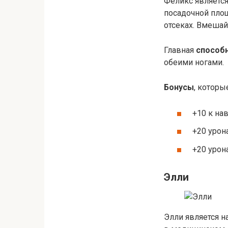
Феликс являетс
посадочной площ
отсеках. Вмешайт
Главная
способ
обеими ногами.
Бонусы
, которы
+10 к на
+20 урон
+20 урон
Элли
Элли является н