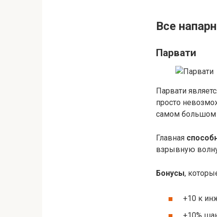
Все напарн
Парвати
Парвати являет
просто невозмож
самом большом з
Главная
способ
взрывную волну,
Бонусы
, которы
+10 к ин
+10% шан