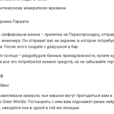
актическому измерителю времени.
рника Парвати:
 сапфировым вином – прилетев на Первопроходец, отправ
 инженеру. Он отправит вас на задание, в которое потребу
а. После этого сходите с девушкой в бар.
те солнце – раздобудьте банные принадлежности, купите ед
На все это потребуется немало средств, но не забывайте тор
кс
алантливым хакером, чьи навыки могут пригодиться вам в
 Outer Worlds. Поговорить с ним вам подскажет ранее най
, находятся они в одной и той же локации.