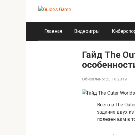
Перейти
к
контенту
Главная
Видеоигры
Киберспо
Гайд The Ou
особенност
Обновлено:
25.10.2019
Всего в The Out
задание двух из
полезен вам в т