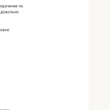
поручение по
н довольно
ховно