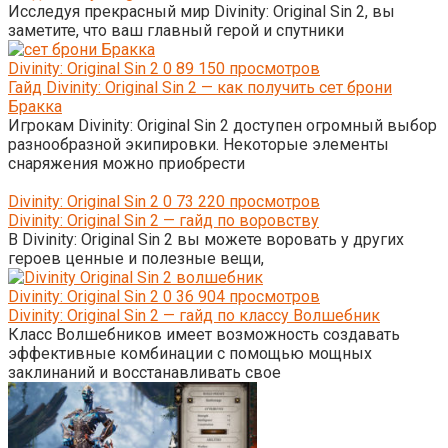
Исследуя прекрасный мир Divinity: Original Sin 2, вы
заметите, что ваш главный герой и спутники
Divinity: Original Sin 2
0
89 150 просмотров
Гайд Divinity: Original Sin 2 — как получить сет брони
Бракка
Игрокам Divinity: Original Sin 2 доступен огромный выбор
разнообразной экипировки. Некоторые элементы
снаряжения можно приобрести
Divinity: Original Sin 2
0
73 220 просмотров
Divinity: Original Sin 2 — гайд по воровству
В Divinity: Original Sin 2 вы можете воровать у других
героев ценные и полезные вещи,
Divinity: Original Sin 2
0
36 904 просмотров
Divinity: Original Sin 2 — гайд по классу Волшебник
Класс Волшебников имеет возможность создавать
эффективные комбинации с помощью мощных
заклинаний и восстанавливать свое