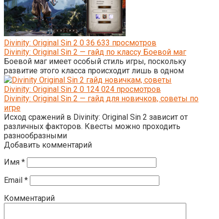
Divinity: Original Sin 2
0
36 633 просмотров
Divinity: Original Sin 2 — гайд по классу Боевой маг
Боевой маг имеет особый стиль игры, поскольку
развитие этого класса происходит лишь в одном
Divinity: Original Sin 2
0
124 024 просмотров
Divinity: Original Sin 2 — гайд для новичков, советы по
игре
Исход сражений в Divinity: Original Sin 2 зависит от
различных факторов. Квесты можно проходить
разнообразными
Добавить комментарий
Имя
*
Email
*
Комментарий