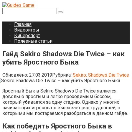
Перейти
к
Поиск:
контенту
Главная
Видеоигры
Киберспорт
Полезные статьи
Гайд Sekiro Shadows Die Twice – как
убить Яростного Быка
Обновлено:
27.03.2019
Рубрика:
Sekiro: Shadows Die Twice
Яростный Бык в Sekiro Shadows Die Twice является
довольно простым и легко проходимым боссом,
который убивается за одну стадию. Однако у многих
начинающих игроков он вызывает ряд трудностей, с
которыми мы постараемся разобраться в данном гайде.
Как победить Яростного Быка в