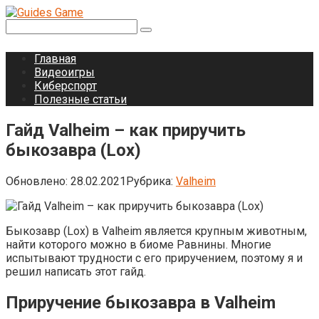
Перейти
к
Поиск:
контенту
Главная
Видеоигры
Киберспорт
Полезные статьи
Гайд Valheim – как приручить
быкозавра (Lox)
Обновлено:
28.02.2021
Рубрика:
Valheim
Быкозавр (Lox) в Valheim является крупным животным,
найти которого можно в биоме Равнины. Многие
испытывают трудности с его приручением, поэтому я и
решил написать этот гайд.
Приручение быкозавра в Valheim