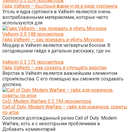
Valheim
0
3 659 просмотров
Гайд Valheim – быстрый фарм угля и ядер суртлинга
Уголь и ядра суртлинга в Valheim являются очень
востребованными материалами, которые часто
используются для
Valheim
0
9 148 просмотров
Гайд Valheim — как призвать и убить Моудера
Моудер в Valheim является четвертым боссом. В
сегодняшнем гайде я детально расскажу, где он
Valheim
0
3 175 просмотров
Гайд Valheim – как создать и улучшить верстак
Верстак в Valheim является важнейшим элементом
строительства. С его помощью вы сможете создавать
доспехи,
CoD: Modern Warfare
0
3 744 просмотров
Call of Duty: Modern Warfare – гайд для новичков, советы
по игре
Состоялся долгожданный релиз Call of Duty: Modern
Warfare, хоть и с некоторыми проблемами в
Добавить комментарий