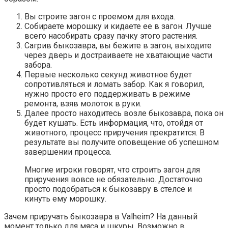
Вы строите загон с проемом для входа.
Собираете морошку и кидаете ее в загон. Лучше
всего насобирать сразу пачку этого растения.
Сагрив быкозавра, вы бежите в загон, выходите
через дверь и достраиваете не хватающие части
забора.
Первые несколько секунд животное будет
сопротивляться и ломать забор. Как я говорил,
нужно просто его поддерживать в режиме
ремонта, взяв молоток в руки.
Далее просто находитесь возле быкозавра, пока он
будет кушать. Есть информация, что, отойдя от
животного, процесс приручения прекратится. В
результате вы получите оповещение об успешном
завершении процесса.
Многие игроки говорят, что строить загон для
приручения вовсе не обязательно. Достаточно
просто подобраться к быкозавру в стелсе и
кинуть ему морошку.
Зачем приручать быкозавра в Valheim? На данный
момент только для мяса и шкуры. Возможно в