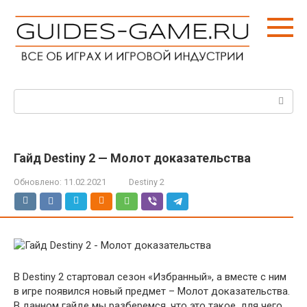
Перейти
к
контенту
Поиск:
Гайд Destiny 2 — Молот доказательства
Обновлено:
11.02.2021
Destiny 2
В Destiny 2 стартовал сезон «Избранный», а вместе с ним
в игре появился новый предмет – Молот доказательства.
В данном гайде мы разберемся, что это такое, для чего