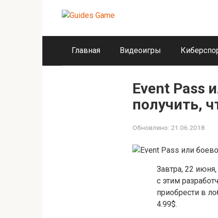
Перейти
к
контенту
Главная
Видеоигры
Киберспо
Event Pass 
получить, ч
Обновлено:
21.06.2018
Завтра, 22 июня
с этим разработ
приобрести в ло
4.99$.