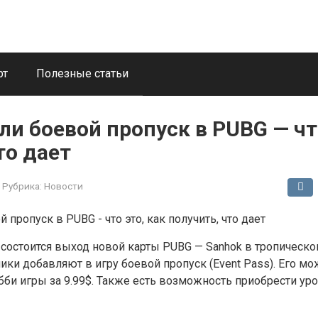
рт
Полезные статьи
или боевой пропуск в PUBG — чт
то дает
Рубрика:
Новости
, состоится выход новой карты PUBG — Sanhok в тропическо
чики добавляют в игру боевой пропуск (Event Pass). Его м
бби игры за 9.99$. Также есть возможность приобрести уро