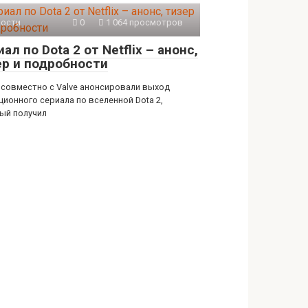
ости
0
1 064 просмотров
ал по Dota 2 от Netflix – анонс,
ер и подробности
x совместно с Valve анонсировали выход
ционного сериала по вселенной Dota 2,
ый получил