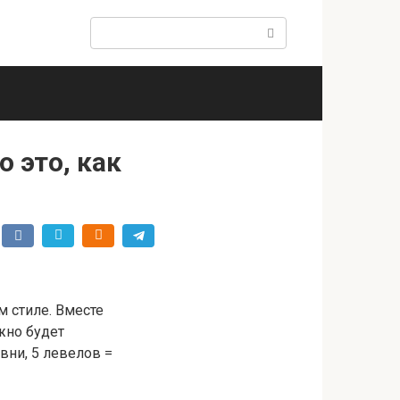
Поиск:
о это, как
м стиле. Вместе
ожно будет
вни, 5 левелов =