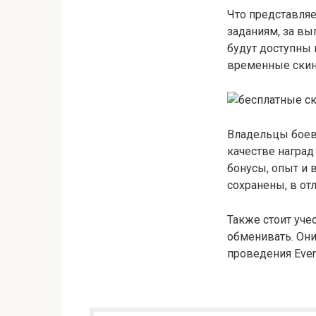
Что представляе
заданиям, за в
будут доступны 
временные скины
Владельцы боево
качестве наград
бонусы, опыт и 
сохранены, в отл
Также стоит уче
обменивать. Они
проведения Even