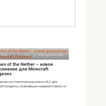
ости
0
1 283 просмотров
es of the Nether – новое
олнение для Minecraft
geons
враля состоялся выход нового DLC для
raft Dungeons, получившее название Flames of