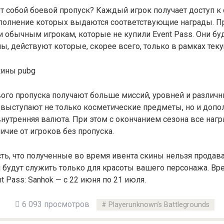
т собой боевой пропуск? Каждый игрок получает доступ 
ыполнение которых выдаются соответствующие награды. П
и обычным игрокам, которые не купили Event Pass. Они бу
, действуют которые, скорее всего, только в рамках теку
го пропуска получают больше миссий, уровней и различны
 выступают не только косметические предметы, но и доп
внутренняя валюта. При этом с окончанием сезона все наг
ичие от игроков без пропуска.
сть, что полученные во время ивента скины нельзя продав
 будут служить только для красоты вашего персонажа. Вр
t Pass: Sanhok — с 22 июня по 21 июля.
6 093 просмотров
Playerunknown’s Battlegrounds