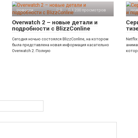
Новости
0
1 200 просмотров
Нов
Overwatch 2 – новые детали и
Сери
подробности с BlizzConline
тиз
Сегодня ночью состоялся BlizzConline, на котором
Netfli
была представлена новая информация касательно
анима
Overwatch 2. Полную
котор