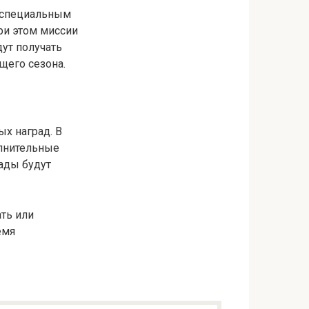
к специальным
ри этом миссии
дут получать
щего сезона.
х наград. В
олнительные
рады будут
ать или
емя