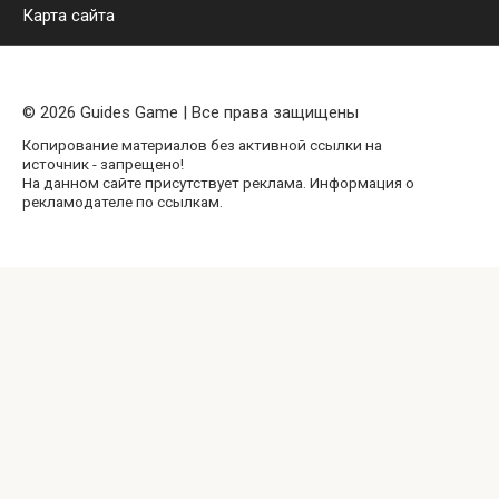
Карта сайта
© 2026 Guides Game | Все права защищены
Копирование материалов без активной ссылки на
источник - запрещено!
На данном сайте присутствует реклама. Информация о
рекламодателе по ссылкам.