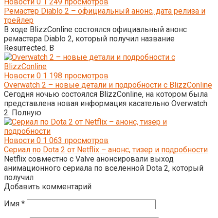
Новости
0
1 249 просмотров
Ремастер Diablo 2 – официальный анонс, дата релиза и
трейлер
В ходе BlizzConline состоялся официальный анонс
ремастера Diablo 2, который получил название
Resurrected. В
Новости
0
1 198 просмотров
Overwatch 2 – новые детали и подробности с BlizzConline
Сегодня ночью состоялся BlizzConline, на котором была
представлена новая информация касательно Overwatch
2. Полную
Новости
0
1 063 просмотров
Сериал по Dota 2 от Netflix – анонс, тизер и подробности
Netflix совместно с Valve анонсировали выход
анимационного сериала по вселенной Dota 2, который
получил
Добавить комментарий
Имя
*