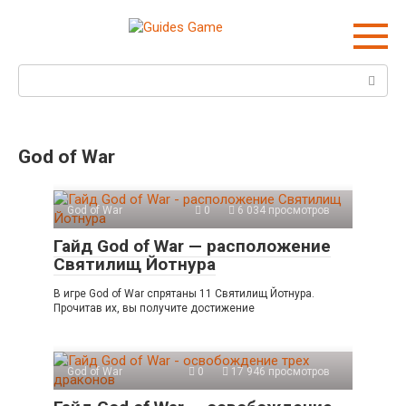
Перейти
к
контенту
Поиск:
God of War
God of War
0
6 034 просмотров
Гайд God of War — расположение
Святилищ Йотнура
В игре God of War спрятаны 11 Святилищ Йотнура.
Прочитав их, вы получите достижение
God of War
0
17 946 просмотров